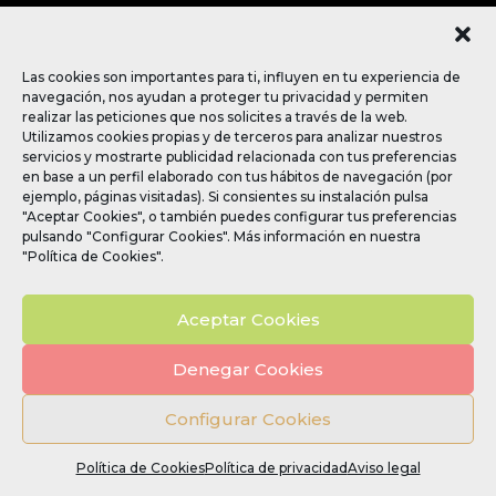
SOBRE NOSOTROS
MÁS QUE POSTRES
BLOG
Las cookies son importantes para ti, influyen en tu experiencia de
CONTACTO
navegación, nos ayudan a proteger tu privacidad y permiten
realizar las peticiones que nos solicites a través de la web.
Utilizamos cookies propias y de terceros para analizar nuestros
SÍGUENOS
servicios y mostrarte publicidad relacionada con tus preferencias
en base a un perfil elaborado con tus hábitos de navegación (por
ejemplo, páginas visitadas). Si consientes su instalación pulsa
"Aceptar Cookies", o también puedes configurar tus preferencias
pulsando "Configurar Cookies". Más información en nuestra
"Política de Cookies".
Política de privacidad
|
Política de Cookies
|
Aviso
legal
|
Política de Redes Sociales
Aceptar Cookies
Denegar Cookies
©2022 SUGAR CORNER TODOS LOS DERECHOS
RESERVADOS.
Configurar Cookies
Política de Cookies
Política de privacidad
Aviso legal