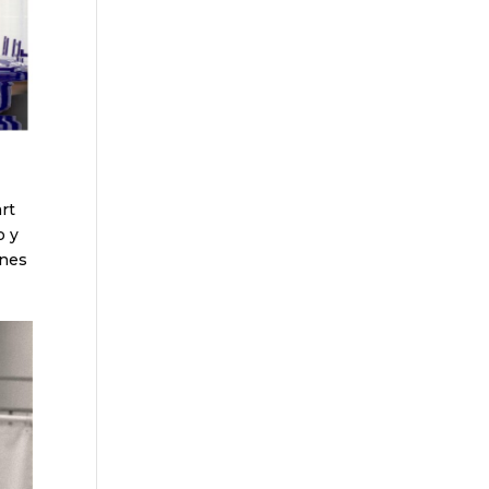
art
o y
ones