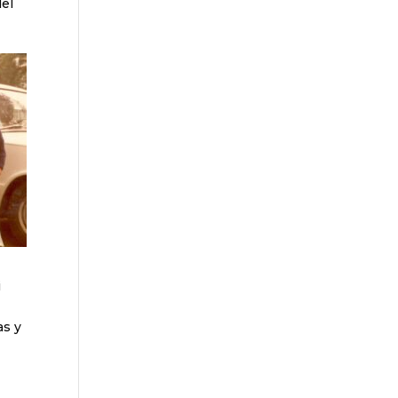
del
i
as y