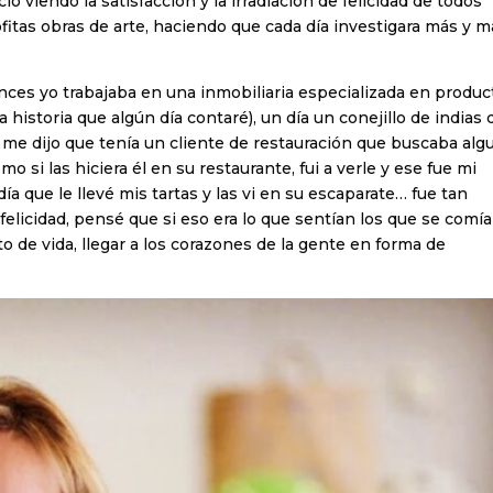
ó viendo la satisfacción y la irradiación de felicidad de todos
tas obras de arte, haciendo que cada día investigara más y m
nces yo trabajaba en una inmobiliaria especializada en produc
historia que algún día contaré), un día un conejillo de indias 
me dijo que tenía un cliente de restauración que buscaba alg
mo si las hiciera él en su restaurante, fui a verle y ese fue mi
día que le llevé mis tartas y las vi en su escaparate… fue tan
 felicidad, pensé que si eso era lo que sentían los que se comí
o de vida, llegar a los corazones de la gente en forma de