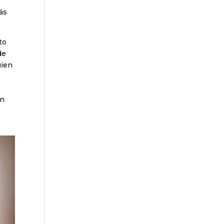
ás
to
de
uien
an