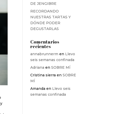
DE JENGIBRE
RECORDANDO
NUESTRAS TARTAS Y
DÓNDE PODER
DEGUSTARLAS
Comentarios
recientes
annabrunnerm
en
Llevo
seis semanas confinada
Adriana
en
SOBRE MÍ
Cristina sierra
en
SOBRE
MÍ
Amanda
en
Llevo seis
semanas confinada
o
 y