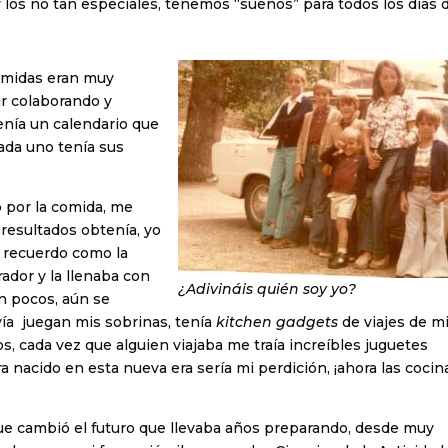
 y los no tan especiales, tenemos “sueños” para todos los días 
comidas eran muy
ir colaborando y
enía un calendario que
ada uno tenía sus
 por la comida, me
 resultados obtenía, yo
, recuerdo como la
ador y la llenaba con
¿Adivináis quién soy yo?
n pocos, aún se
ía juegan mis sobrinas, tenía
kitchen gadgets
de viajes de m
, cada vez que alguien viajaba me traía increíbles juguetes
a nacido en esta nueva era sería mi perdición, ¡ahora las cocin
ue cambió el futuro que llevaba años preparando, desde muy