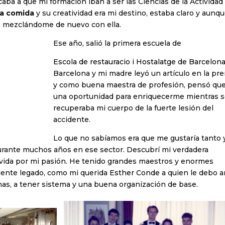
aba a que mi formación iban a ser las Ciencias de la Actividad
la comida
y su creatividad era mi destino, estaba claro y aunq
o mezclándome de nuevo con ella.
Ese año, salió la primera escuela de
Escola de restauracio i Hostalatge de Barcelon
Barcelona y mi madre leyó un artículo en la pre
y como buena maestra de profesión, pensó que
una oportunidad para enriquecerme mientras 
recuperaba mi cuerpo de la fuerte lesión del
accidente.
Lo que no sabíamos era que me gustaría tanto 
urante muchos años en ese sector. Descubrí mi verdadera
movida por mi pasión. He tenido grandes maestros y enormes
lente legado, como mi querida
Esther Conde
a quien le debo 
has, a tener sistema y una buena organización de base.