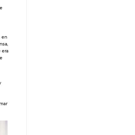
ue
a
en
nsa,
 era
se
y
amar