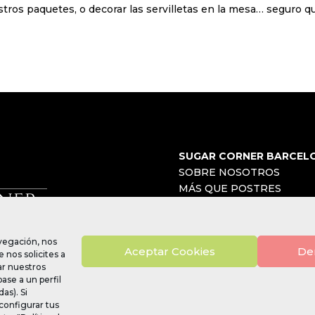
estros paquetes, o decorar las servilletas en la mesa… seguro q
SUGAR CORNER BARCEL
SOBRE NOSOTROS
MÁS QUE POSTRES
BLOG
CONTACTO
avegación, nos
Aceptar Cookies
De
 nos solicites a
ar nuestros
ase a un perfil
e privacidad
|
Política de Cookies
|
Aviso legal
|
Política de Red
as). Si
configurar tus