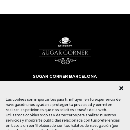
SUGAR CORNER BARCELONA
SOBRE NOSOTROS
MÁS QUE POSTRES
BLOG
Las cookies son importantes para ti, influyen en tu experiencia de
CONTACTO
navegación, nos ayudan a proteger tu privacidad y permiten
realizar las peticiones que nos solicites a través de la web.
Utilizamos cookies propias y de terceros para analizar nuestros
SÍGUENOS
servicios y mostrarte publicidad relacionada con tus preferencias
en base a un perfil elaborado con tus hábitos de navegación (por